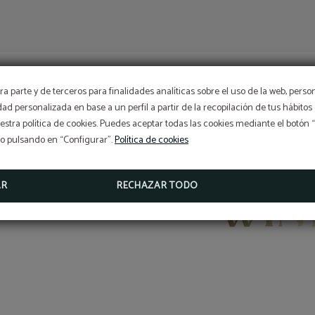
a parte y de terceros para finalidades analíticas sobre el uso de la web, perso
¡Suscríbete a nuestra
idad personalizada en base a un perfil a partir de la recopilación de tus hábit
newsletter!
stra política de cookies. Puedes aceptar todas las cookies mediante el botón
so pulsando en “Configurar”.
Política de cookies
¡EBOOK EXCLUSIVO PARA TI!
WINDSOR PUERTA DEL
AR
RECHAZAR TODO
MÁS INFO