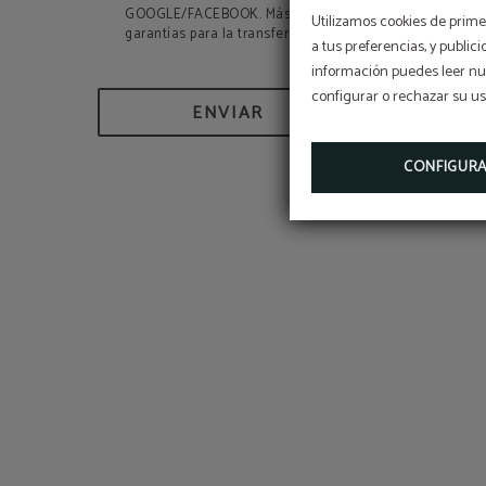
GOOGLE/FACEBOOK. Más información, derechos de prot
Utilizamos cookies de primer
garantías para la transferencia de datos, ver la política 
a tus preferencias, y public
información puedes leer nue
configurar o rechazar su u
ENVIAR
CONFIGUR