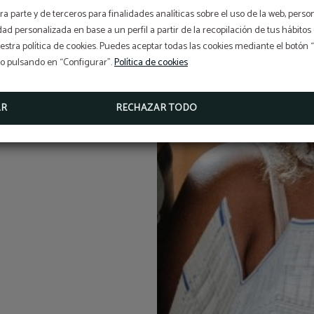
ección de datos y
a parte y de terceros para finalidades analíticas sobre el uso de la web, perso
de privacidad.
¡Suscríbete a nuestra
idad personalizada en base a un perfil a partir de la recopilación de tus hábit
newsletter!
stra política de cookies. Puedes aceptar todas las cookies mediante el botón
so pulsando en “Configurar”.
Política de cookies
¡EBOOK EXCLUSIVO PARA TI!
AR
RECHAZAR TODO
MÁS INFO