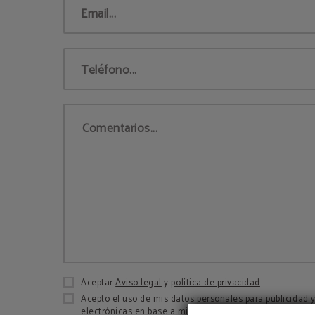
Email...
Teléfono...
Comentarios...
Aceptar
Aviso legal
y
política de privacidad
Acepto el uso de mis datos personales para publicidad
electrónicas en base a mi perfil por parte de Hotel Vict