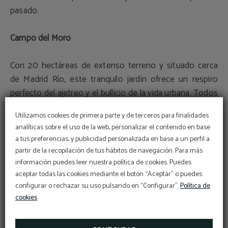
pasado.
Campo del Moro
Con 20 hectáreas de extenso terreno y situado cerca
de Madrid Río, este tranquilo jardín ofrece un respiro
perfecto del ajetreo y el bullicio de la vida urbana. Todos
los días de la semana invita a los visitantes a encontrar
Utilizamos cookies de primera parte y de terceros para finalidades
la paz en medio de su exuberante vegetación a lo largo
analíticas sobre el uso de la web, personalizar el contenido en base
de su propio eje dedicado.
a tus preferencias, y publicidad personalizada en base a un perfil a
partir de la recopilación de tus hábitos de navegación. Para más
Jardines de Sabatini
información puedes leer nuestra política de cookies. Puedes
¡Suscríbete a nuestra
aceptar todas las cookies mediante el botón “Aceptar” o puedes
newsletter!
configurar o rechazar su uso pulsando en “Configurar”.
Política de
¡EBOOK EXCLUSIVO PARA TI!
Los Jardines de Sabatini se encuentran en el Palacio
cookies
Real de Madrid. Diseñados por Francesco Sabatini, están
decorados con fuentes, estatuas y monumentos
MÁS INFO