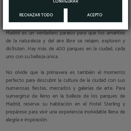
antiguos. Uno de los principales atractivos es la
CONFIGURAR
escalinata, que se extiende desde el Jardín Inglés hasta
RECHAZAR TODO
ACEPTO
el templo de Diana.
Madrid es un verdadero paraíso para que los amantes
de la naturaleza y del aire libre se relajen, exploren y
disfruten. Hay más de 400 parques en la ciudad, cada
uno con su belleza única.
No olvide que la primavera es también el momento
perfecto para descubrir la cultura de la ciudad con sus
numerosas fiestas, mercados y galerías de arte. Para
sumergirse de lleno en la belleza de los parques de
Madrid, reserve su habitación en el Hotel Sterling y
prepárese para vivir una experiencia inolvidable llena de
alegría e inspiración.