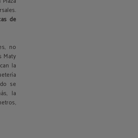
a Plaza
rsales.
cas de
es, no
es Maty
can la
uetería
udo se
ás, la
etros,