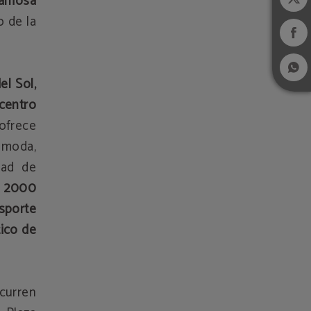
famosa
o de la
el Sol,
 centro
 ofrece
 moda,
dad de
 2000
sporte
tico de
urren