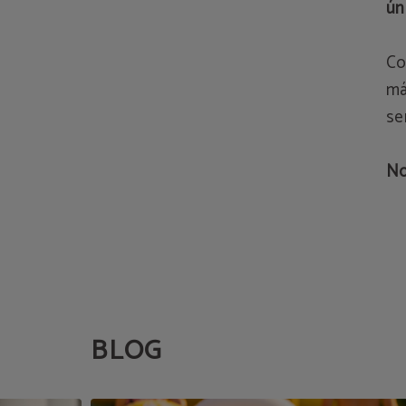
ún
Co
má
se
No
BLOG