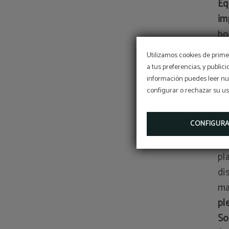
Eq
im
bo
re
Utilizamos cookies de primer
mu
a tus preferencias, y public
ga
información puedes leer nue
configurar o rechazar su u
di
de
CONFIGUR
Ho
pl
di
ma
pl
So