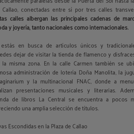
ácticamente paralelas desde la Puerta del Sol hasta l
 Callao, conectadas entre sí por tres calles transve
tas calles albergan las principales cadenas de mar
da y joyería, tanto nacionales como internacionales.
 estás en busca de artículos únicos y tradicional
edes dejar de visitar la tienda de flamenco y disfrac
 la misma zona. En la calle Carmen también se ubi
mosa administración de lotería Doña Manolita, la jug
aginarium y la multinacional FNAC, donde a men
alizan presentaciones musicales y literarias. Adem
enda de libros La Central se encuentra a pocos m
reciendo una amplia selección de títulos.
yas Escondidas en la Plaza de Callao