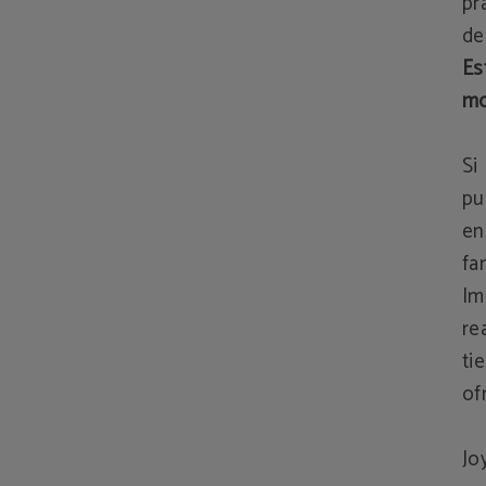
pr
de
Es
mo
Si
pu
en
fa
Im
re
ti
of
Jo