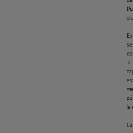
de
Pu
ci
En
se
co
la
za
es
me
pú
la
La