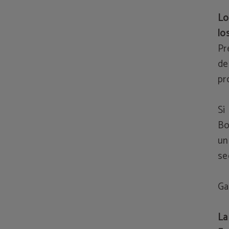
Lo
lo
Pr
de
pr
Si
Bo
un
se
Ga
La