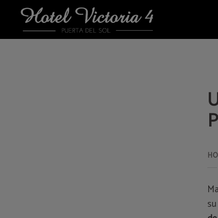
Una Tarde De Compras En La Puerta Del Sol del Hotel Victoria 4 en Madrid. We
U
P
Ma
su