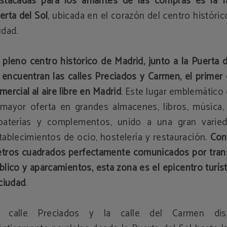
stacadas para los amantes de las compras es la 
erta del Sol
, ubicada en el corazón del centro históric
udad.
 pleno centro histórico de Madrid, junto a la Puerta d
 encuentran las calles Preciados y Carmen, el primer
mercial al aire libre en Madrid
. Este lugar emblemático
 mayor oferta en grandes almacenes, libros, música,
paterías y complementos, unido a una gran varie
tablecimientos de ocio, hostelería y restauración.
Con
tros cuadrados perfectamente comunicados por tran
blico y aparcamientos, esta zona es el epicentro turís
 ciudad
.
 calle Preciados y la calle del Carmen disc