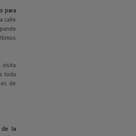
s para
a calle
grande
ltimos
visita
s toda
nes de
 de la