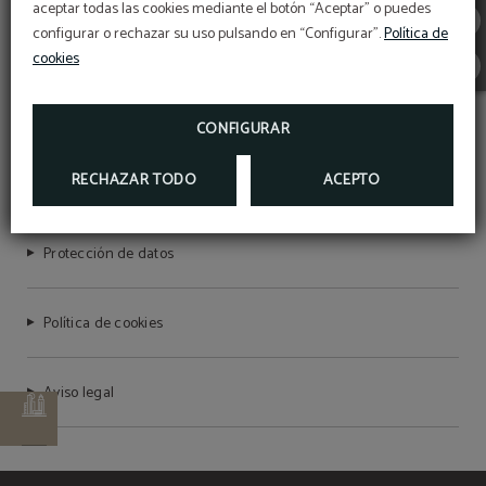
aceptar todas las cookies mediante el botón “Aceptar” o puedes
newsletter!
HOTEL STERLING
configurar o rechazar su uso pulsando en “Configurar”.
Política de
¡EBOOK EXCLUSIVO PARA TI!
cookies
MÁS INFO
CONFIGURAR
HOTEL VICTORIA 4
RECHAZAR TODO
ACEPTO
Protección de datos
Política de cookies
Aviso legal