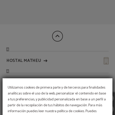
15% DE DESCUENTO del Hotel Victoria 4 en Madrid. Web Oficial.
HOSTAL MATHEU
WINDSOR PUERTA DEL SOL
Utilizamos cookies de primera parte y de terceros para finalidades
analíticas sobre el uso de la web, personalizar el contenido en base
a tus preferencias, y publicidad personalizada en base a un perfil a
HOTEL QUATRO PUERTA DEL SOL
partir de la recopilación de tus hábitos de navegación. Para más
información puedes leer nuestra política de cookies. Puedes
¡Suscríbete a nuestra