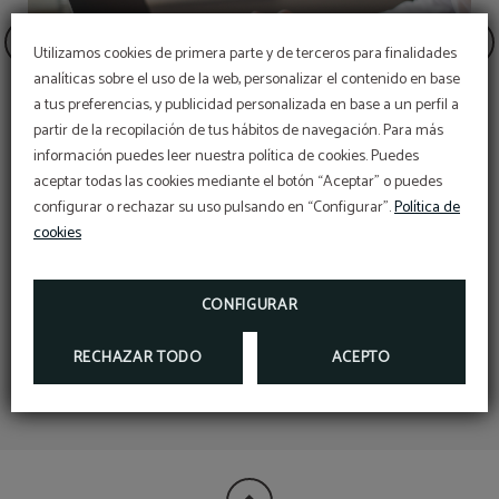
Utilizamos cookies de primera parte y de terceros para finalidades
analíticas sobre el uso de la web, personalizar el contenido en base
a tus preferencias, y publicidad personalizada en base a un perfil a
partir de la recopilación de tus hábitos de navegación. Para más
información puedes leer nuestra política de cookies. Puedes
¡Suscríbete a nuestra
aceptar todas las cookies mediante el botón “Aceptar” o puedes
newsletter!
configurar o rechazar su uso pulsando en “Configurar”.
Política de
¡EBOOK EXCLUSIVO PARA TI!
No reembolsable
cookies
MÁS INFO
CONFIGURAR
RECHAZAR TODO
ACEPTO